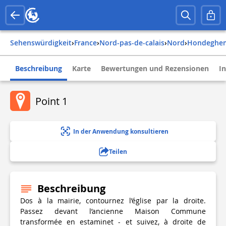
Sehenswürdigkeit
›
france
›
nord-pas-de-calais
›
nord
›
hondeghe
Beschreibung
Karte
Bewertungen und Rezensionen
I
Point 1
In der Anwendung konsultieren
Teilen
Beschreibung
Dos à la mairie, contournez l’église par la droite.
Passez devant l’ancienne Maison Commune
transformée en estaminet - et suivez, à droite de