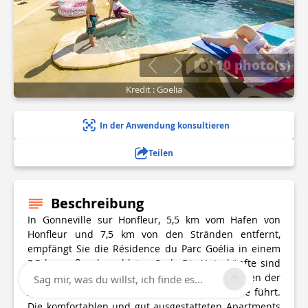
10 photo(s)
Kredit : Goelia
In der Anwendung konsultieren
Teilen
Beschreibung
In Gonneville sur Honfleur, 5,5 km vom Hafen von
Honfleur und 7,5 km von den Stränden entfernt,
empfängt Sie die Résidence du Parc Goélia in einem
2,5 ha großen bewaldeten Park. Die Unterkünfte sind
auf 8 Gebäude verteilt, die sich auf beiden Seiten der
Sag mir, was du willst, ich finde es...
Allee befinden, die zum Schloss von Prêtreville führt.
Die komfortablen und gut ausgestatteten Apartments