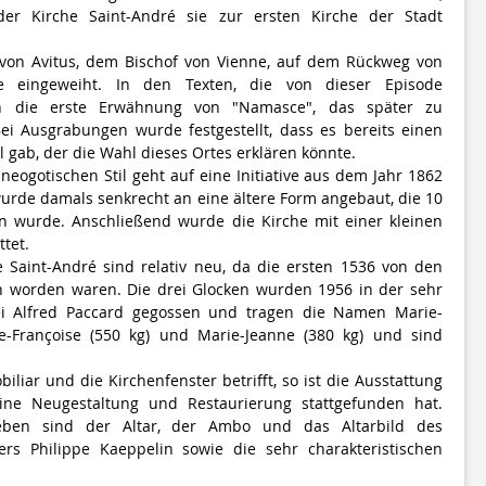
er Kirche Saint-André sie zur ersten Kirche der Stadt
von Avitus, dem Bischof von Vienne, auf dem Rückweg von
ne eingeweiht. In den Texten, die von dieser Episode
an die erste Erwähnung von "Namasce", das später zu
i Ausgrabungen wurde festgestellt, dass es bereits einen
 gab, der die Wahl dieses Ortes erklären könnte.
neogotischen Stil geht auf eine Initiative aus dem Jahr 1862
urde damals senkrecht an eine ältere Form angebaut, die 10
en wurde. Anschließend wurde die Kirche mit einer kleinen
tet.
e Saint-André sind relativ neu, da die ersten 1536 von den
n worden waren. Die drei Glocken wurden 1956 in der sehr
i Alfred Paccard gegossen und tragen die Namen Marie-
e-Françoise (550 kg) und Marie-Jeanne (380 kg) und sind
iliar und die Kirchenfenster betrifft, so ist die Ausstattung
ine Neugestaltung und Restaurierung stattgefunden hat.
eben sind der Altar, der Ambo und das Altarbild des
ers Philippe Kaeppelin sowie die sehr charakteristischen