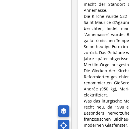
macht der Standort d
Annemasse.
Die Kirche wurde 522 
Saint-Maurice-d'Agau
berichten, findet m
"Annemasse" wurde. Be
gallo-römischen Tempel
Seine heutige Form im 
zurück. Das Gebäude w
Jahre später abgeriss
Merklin-Orgel ausgestat
Die Glocken der Kirch
Reformierten gestohle
renommierten Gießere
Andrée (950 kg), Mari
elektrifiziert.
Was das liturgische Mob
recht neu, da 1998 e
Besonders hervorzuh
französischen Bildhau
modernen Glasfenster.