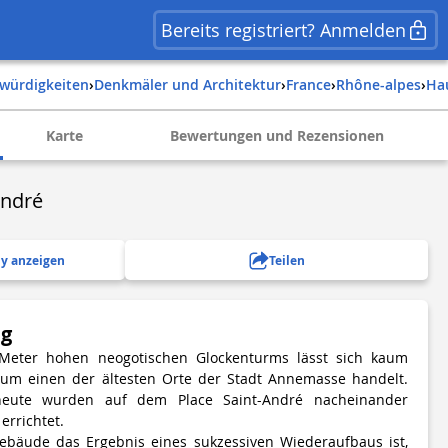
Bereits registriert? Anmelden
swürdigkeiten
›
Denkmäler und Architektur
›
france
›
rhône-alpes
›
h
Karte
Bewertungen und Rezensionen
André
y anzeigen
Teilen
ng
Meter hohen neogotischen Glockenturms lässt sich kaum
 um einen der ältesten Orte der Stadt Annemasse handelt.
eute wurden auf dem Place Saint-André nacheinander
rrichtet.
bäude das Ergebnis eines sukzessiven Wiederaufbaus ist,