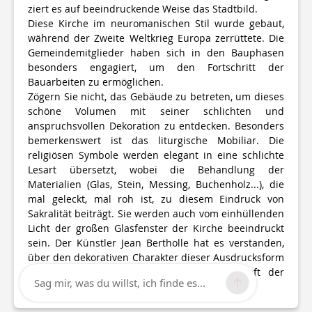
ziert es auf beeindruckende Weise das Stadtbild.
Diese Kirche im neuromanischen Stil wurde gebaut,
während der Zweite Weltkrieg Europa zerrüttete. Die
Gemeindemitglieder haben sich in den Bauphasen
besonders engagiert, um den Fortschritt der
Bauarbeiten zu ermöglichen.
Zögern Sie nicht, das Gebäude zu betreten, um dieses
schöne Volumen mit seiner schlichten und
anspruchsvollen Dekoration zu entdecken. Besonders
bemerkenswert ist das liturgische Mobiliar. Die
religiösen Symbole werden elegant in eine schlichte
Lesart übersetzt, wobei die Behandlung der
Materialien (Glas, Stein, Messing, Buchenholz...), die
mal geleckt, mal roh ist, zu diesem Eindruck von
Sakralität beiträgt. Sie werden auch vom einhüllenden
Licht der großen Glasfenster der Kirche beeindruckt
sein. Der Künstler Jean Bertholle hat es verstanden,
über den dekorativen Charakter dieser Ausdrucksform
hinauszugehen, indem er die evokative Kraft der
Sag mir, was du willst, ich finde es...
Formen und Farben beherrschte.