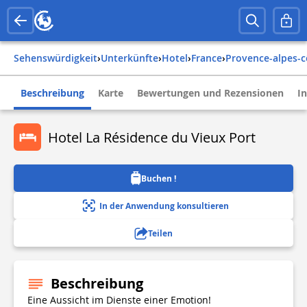
Sehenswürdigkeit
›
Unterkünfte
›
Hotel
›
france
›
provence-alpes-c
Beschreibung
Karte
Bewertungen und Rezensionen
I
Hotel La Résidence du Vieux Port
Buchen !
In der Anwendung konsultieren
Teilen
Beschreibung
Eine Aussicht im Dienste einer Emotion!