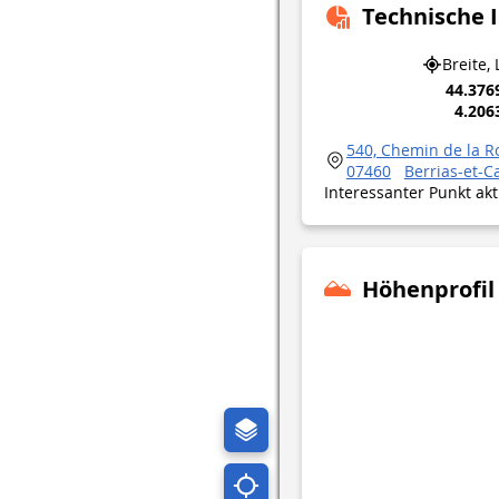
Technische 
Breite,
44.376
4.206
540, Chemin de la R
07460
Berrias-et-C
Interessanter Punkt ak
Höhenprofil