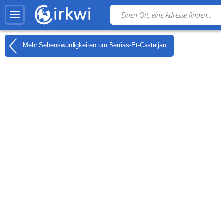
Mehr Sehenswürdigkeiten um
Berrias-Et-Casteljau