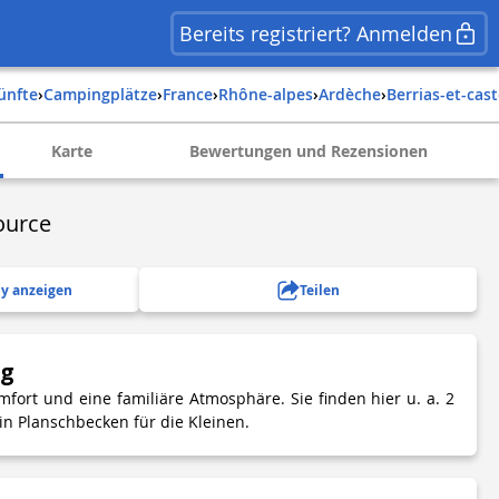
Bereits registriert? Anmelden
künfte
›
Campingplätze
›
france
›
rhône-alpes
›
ardèche
›
berrias-et-cas
Karte
Bewertungen und Rezensionen
ource
y anzeigen
Teilen
ng
fort und eine familiäre Atmosphäre. Sie finden hier u. a. 2
 Planschbecken für die Kleinen.