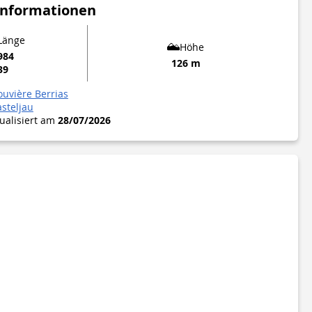
Informationen
 Länge
Höhe
984
126 m
39
ouvière Berrias
asteljau
tualisiert am
28/07/2026