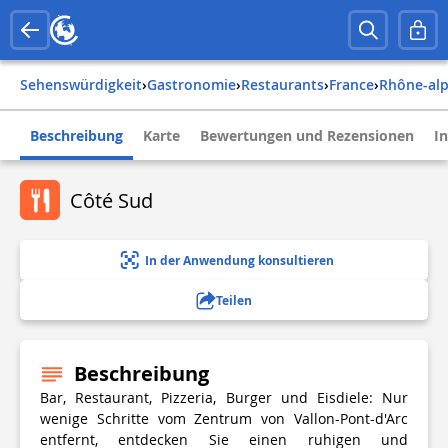
Sehenswürdigkeit
›
Gastronomie
›
Restaurants
›
france
›
rhône-al
Beschreibung
Karte
Bewertungen und Rezensionen
I
Côté Sud
In der Anwendung konsultieren
Teilen
Beschreibung
Bar, Restaurant, Pizzeria, Burger und Eisdiele: Nur
wenige Schritte vom Zentrum von Vallon-Pont-d'Arc
entfernt, entdecken Sie einen ruhigen und