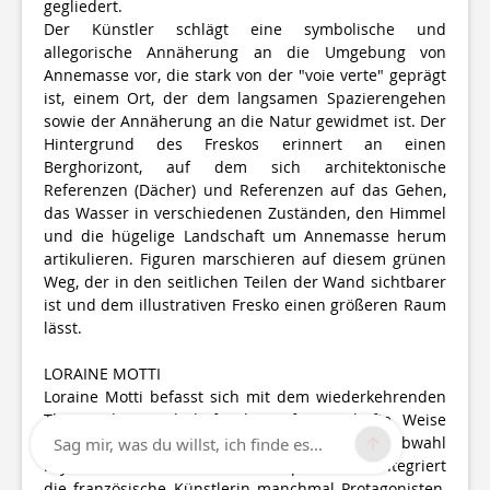
gegliedert.
Der Künstler schlägt eine symbolische und
allegorische Annäherung an die Umgebung von
Annemasse vor, die stark von der "voie verte" geprägt
ist, einem Ort, der dem langsamen Spazierengehen
sowie der Annäherung an die Natur gewidmet ist. Der
Hintergrund des Freskos erinnert an einen
Berghorizont, auf dem sich architektonische
Referenzen (Dächer) und Referenzen auf das Gehen,
das Wasser in verschiedenen Zuständen, den Himmel
und die hügelige Landschaft um Annemasse herum
artikulieren. Figuren marschieren auf diesem grünen
Weg, der in den seitlichen Teilen der Wand sichtbarer
ist und dem illustrativen Fresko einen größeren Raum
lässt.
LORAINE MOTTI
Loraine Motti befasst sich mit dem wiederkehrenden
Thema der Landschaft, die auf traumhafte Weise
interpretiert und durch eine versetzte Farbwahl
Sag mir, was du willst, ich finde es...
rhythmisiert wird. In ihren Kompositionen integriert
die französische Künstlerin manchmal Protagonisten,