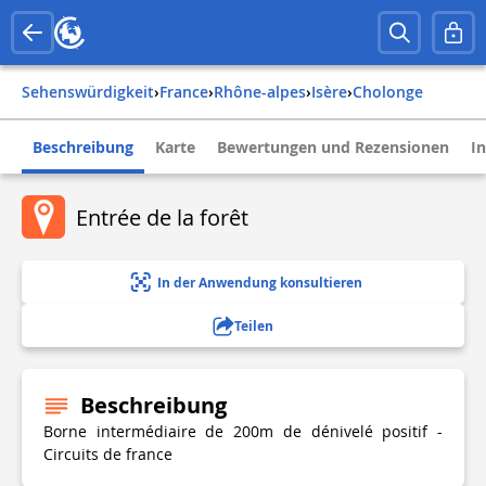
Sehenswürdigkeit
›
france
›
rhône-alpes
›
isère
›
cholonge
Beschreibung
Karte
Bewertungen und Rezensionen
I
Entrée de la forêt
In der Anwendung konsultieren
Teilen
Beschreibung
Borne intermédiaire de 200m de dénivelé positif -
Circuits de france