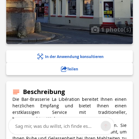
1 photo(s)
In der Anwendung konsultieren
Teilen
Beschreibung
Die Bar-Brasserie La Libération bereitet Ihnen einen
herzlichen Empfang und bietet Ihnen einen
erstklassigen Service mit traditioneller,
hausgemachter Küche.
Die Terrasse bietet Platz für etwa 20 Personen. Sie
Sag mir, was du willst, ich finde es...
befindet sich in einem Hof hinter dem Restaurant, um
Ihnen Ruhe und Gelassenheit bei Ihren Mahlzeiten zu