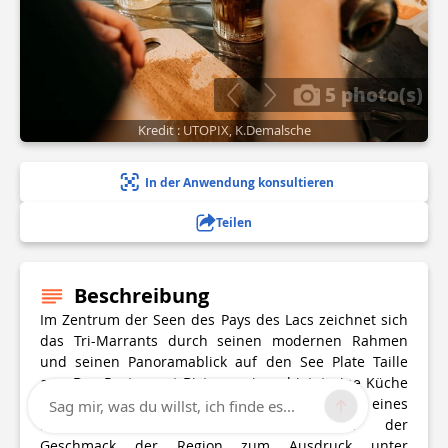
5 photo(s)
Kredit : UTOPIX, K.Demalsche
In der Anwendung konsultieren
Teilen
Beschreibung
Im Zentrum der Seen des Pays des Lacs zeichnet sich
das Tri-Marrants durch seinen modernen Rahmen
und seinen Panoramablick auf den See Plate Taille
aus. Das Restaurant Bistronomique bietet eine Küche
mit dem Charme eines Bistros und der Eleganz eines
Sag mir, was du willst, ich finde es...
Feinschmeckerrestaurants. Hier kommt der
Geschmack der Region zum Ausdruck unter