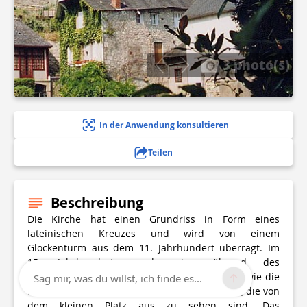
3 photo(s)
In der Anwendung konsultieren
Teilen
Beschreibung
Die Kirche hat einen Grundriss in Form eines
lateinischen Kreuzes und wird von einem
Glockenturm aus dem 11. Jahrhundert überragt. Im
15. Jahrhundert wurde sie während des
Hundertjährigen Krieges symbolisch befestigt, wie die
Sag mir, was du willst, ich finde es...
beiden Türme mit falschen Maschikulis zeigen, die von
dem kleinen Platz aus zu sehen sind. Das