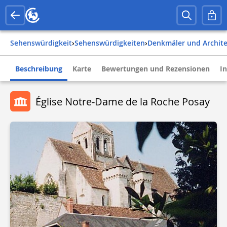
Sehenswürdigkeit
›
Sehenswürdigkeiten
›
Denkmäler und Archit
Beschreibung
Karte
Bewertungen und Rezensionen
I
Église Notre-Dame de la Roche Posay