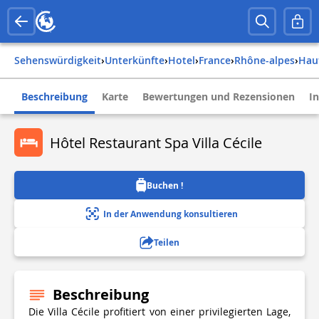
Sehenswürdigkeit
›
Unterkünfte
›
Hotel
›
france
›
rhône-alpes
›
ha
Beschreibung
Karte
Bewertungen und Rezensionen
I
Hôtel Restaurant Spa Villa Cécile
Buchen !
In der Anwendung konsultieren
Teilen
Beschreibung
Die Villa Cécile profitiert von einer privilegierten Lage,