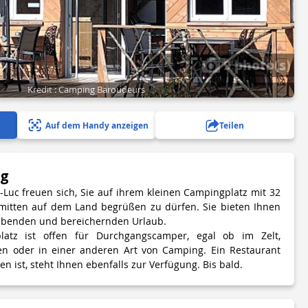
9 photo(s)
Kredit : Camping Baroudeurs
Auf dem Handy anzeigen
Teilen
ng
Luc freuen sich, Sie auf ihrem kleinen Campingplatz mit 32
e mitten auf dem Land begrüßen zu dürfen. Sie bieten Ihnen
ebenden und bereichernden Urlaub.
latz ist offen für Durchgangscamper, egal ob im Zelt,
 oder in einer anderen Art von Camping. Ein Restaurant
ffen ist, steht Ihnen ebenfalls zur Verfügung. Bis bald.