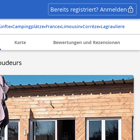
Bereits registriert? Anmelden
künfte
›
Campingplätze
›
france
›
limousin
›
corrèze
›
lagrauliere
Karte
Bewertungen und Rezensionen
oudeurs