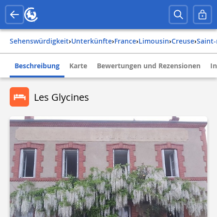
Sehenswürdigkeit
›
Unterkünfte
›
france
›
limousin
›
creuse
›
saint
Beschreibung
Karte
Bewertungen und Rezensionen
I
Les Glycines