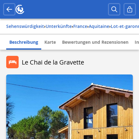
Sehenswürdigkeit
›
Unterkünfte
›
france
›
aquitaine
›
lot-et-garon
Beschreibung
Karte
Bewertungen und Rezensionen
I
Le Chai de la Gravette