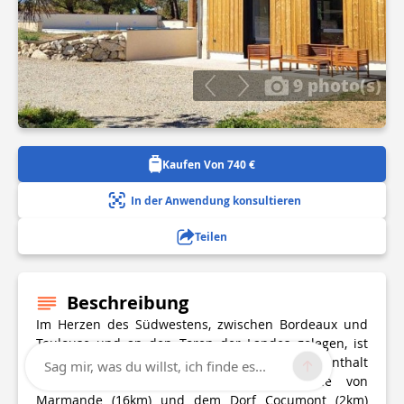
9 photo(s)
Kaufen Von 740 €
In der Anwendung konsultieren
Teilen
Beschreibung
Im Herzen des Südwestens, zwischen Bordeaux und
Toulouse und an den Toren der Landes gelegen, ist
der Chai de La Gravette ideal für einen Aufenthalt
Sag mir, was du willst, ich finde es...
oder eine Zwischenstation. In der Nähe von
Marmande (16km) und dem Dorf Cocumont (2km)