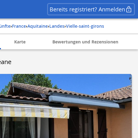
Bereits registriert? Anmelden
künfte
›
france
›
aquitaine
›
landes
›
vielle-saint-girons
Karte
Bewertungen und Rezensionen
éane