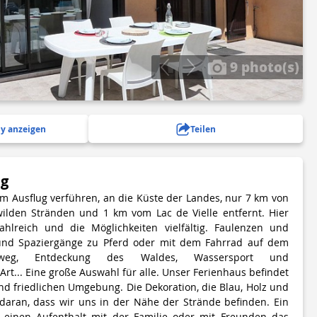
9 photo(s)
y anzeigen
Teilen
ng
em Ausflug verführen, an die Küste der Landes, nur 7 km von
ilden Stränden und 1 km vom Lac de Vielle entfernt. Hier
zahlreich und die Möglichkeiten vielfältig. Faulenzen und
 und Spaziergänge zu Pferd oder mit dem Fahrrad auf dem
dweg, Entdeckung des Waldes, Wassersport und
r Art... Eine große Auswahl für alle. Unser Ferienhaus befindet
und friedlichen Umgebung. Die Dekoration, die Blau, Holz und
 daran, dass wir uns in der Nähe der Strände befinden. Ein
einen Aufenthalt mit der Familie oder mit Freunden das