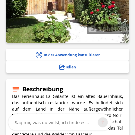
1 photo(s)
In der Anwendung konsultieren
Teilen
Beschreibung
Das Ferienhaus La Galante ist ein altes Bauernhaus,
das authentisch restauriert wurde. Es befindet sich
auf dem Land in der Nähe außergewöhnlicher
Sehenswürdigkeiten und im Herzen des Périgord Noir.
Es liegt auf einem Plateau inmitten der Landschaft
Sag mir, was du willst, ich finde es...
und bietet einen atemberaubenden Blick auf das Tal
der Vézère und die Wälder von Lascaux.