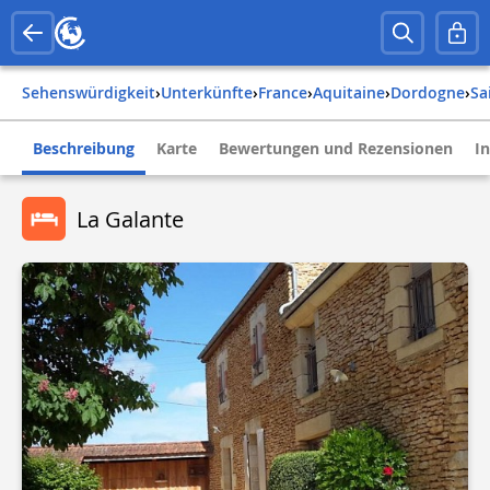
Sehenswürdigkeit
›
Unterkünfte
›
france
›
aquitaine
›
dordogne
›
s
Beschreibung
Karte
Bewertungen und Rezensionen
I
La Galante