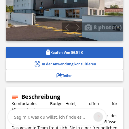
8 photo(s)
Kaufen Von 59.51 €
In der Anwendung konsultieren
Teilen
Beschreibung
Komfortables Budget-Hotel, offen für
Alltagsabenteurer.
Willkommen in Mont de Marsan, der Präfektur des
Sag mir, was du willst, ich finde es...
Departements Landes und der Stadt der drei Flüsse.
Das gesamte Team freut sich, Sie in einer freundlichen