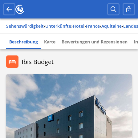
Sehenswürdigkeit
›
Unterkünfte
›
Hotel
›
france
›
aquitaine
›
lande
Beschreibung
Karte
Bewertungen und Rezensionen
I
Ibis Budget