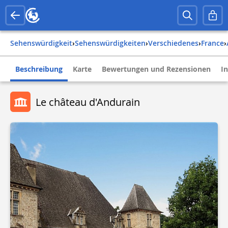
Sehenswürdigkeit
›
Sehenswürdigkeiten
›
Verschiedenes
›
france
›
Beschreibung
Karte
Bewertungen und Rezensionen
I
Le château d'Andurain