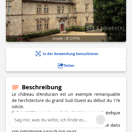
1 photo(s)
Kredit : © OTPB
In der Anwendung konsultieren
Teilen
Beschreibung
Le château d'Andurain est un exemple remarquable
de l'architecture du grand Sud-Ouest au début du 17e
siècle.
Il fut édifié par Arnaud de Maÿtie, nommé évêque
d'Oloron par Henri IV en 1598.
Sag mir, was du willst, ich finde es...
Sa famille conserve cette demeure remarquable dans
son patrimoine jusqu'à nos jours.