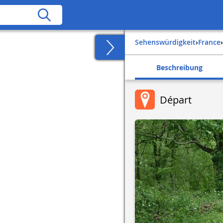
Sehenswürdigkeit
›
france
›
Beschreibung
Départ