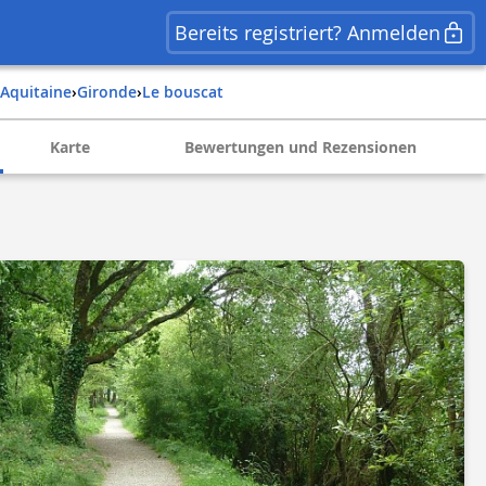
Bereits registriert? Anmelden
aquitaine
›
gironde
›
le bouscat
Karte
Bewertungen und Rezensionen