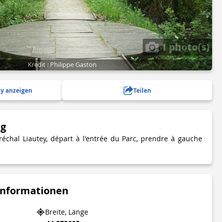
1 photo(s)
Kredit : Philippe Gaston
y anzeigen
Teilen
ng
échal Liautey, départ à l'entrée du Parc, prendre à gauche
Informationen
Breite, Länge