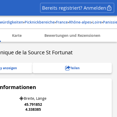
Bereits registriert? Anmelden
swürdigkeiten
›
Picknickbereiche
›
france
›
rhône-alpes
›
loire
›
panissi
Karte
Bewertungen und Rezensionen
-nique de la Source St Fortunat
y anzeigen
Teilen
Informationen
Breite, Länge
45.791852
4.338385