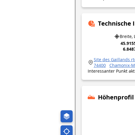
Technische 
Breite,
45.915
6.848
Site des Gaillands r
74400
Chamonix-M
Interessanter Punkt ak
Höhenprofil