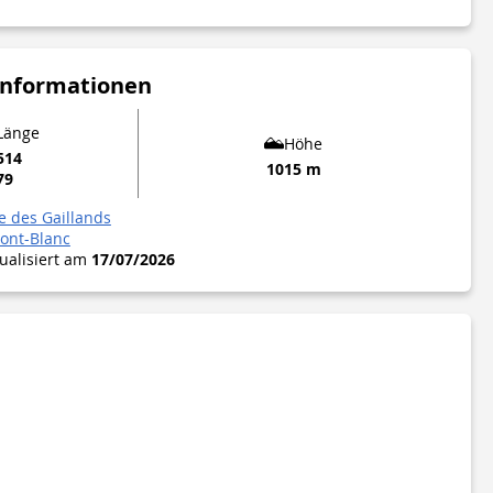
Informationen
 Länge
Höhe
514
1015 m
79
te des Gaillands
ont-Blanc
tualisiert am
17/07/2026