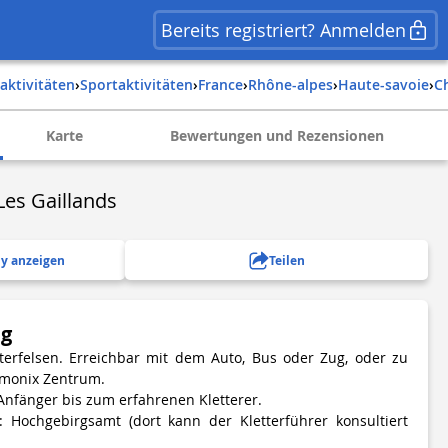
Bereits registriert? Anmelden
itaktivitäten
›
Sportaktivitäten
›
france
›
rhône-alpes
›
haute-savoie
›
Karte
Bewertungen und Rezensionen
Les Gaillands
y anzeigen
Teilen
ng
erfelsen. Erreichbar mit dem Auto, Bus oder Zug, oder zu
amonix Zentrum.
 Anfänger bis zum erfahrenen Kletterer.
: Hochgebirgsamt (dort kann der Kletterführer konsultiert