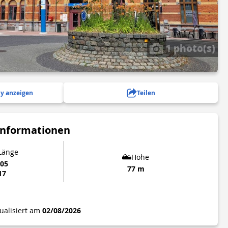
1 photo(s)
y anzeigen
Teilen
Informationen
 Länge
Höhe
605
77 m
17
tualisiert am
02/08/2026