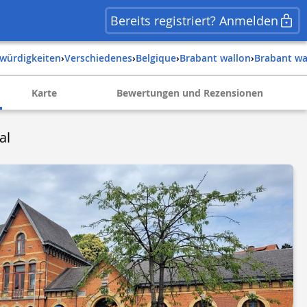
Bereits registriert? Anmelden
swürdigkeiten
›
Verschiedenes
›
belgique
›
brabant wallon
›
brabant wa
Karte
Bewertungen und Rezensionen
al