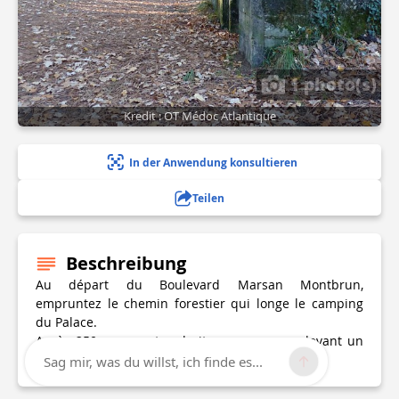
1 photo(s)
Kredit : OT Médoc Atlantique
In der Anwendung konsultieren
Teilen
Beschreibung
Au départ du Boulevard Marsan Montbrun,
empruntez le chemin forestier qui longe le camping
du Palace.
Après 250m, sur votre droite, vous passez devant un
bunker, continuez tout droit.
Sag mir, was du willst, ich finde es...