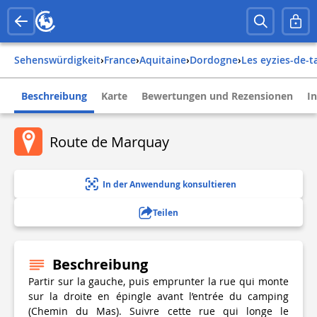
Sehenswürdigkeit
›
france
›
aquitaine
›
dordogne
›
les eyzies-de-t
Beschreibung
Karte
Bewertungen und Rezensionen
I
Route de Marquay
In der Anwendung konsultieren
Teilen
Beschreibung
Partir sur la gauche, puis emprunter la rue qui monte
sur la droite en épingle avant l’entrée du camping
(Chemin du Mas). Suivre cette rue qui longe le