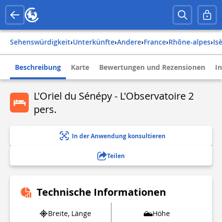
Sehenswürdigkeit
›
Unterkünfte
›
Andere
›
france
›
rhône-alpes
›
is
Beschreibung
Karte
Bewertungen und Rezensionen
I
L'Oriel du Sénépy - L'Observatoire 2
pers.
In der Anwendung konsultieren
Teilen
Technische Informationen
Breite, Länge
Höhe