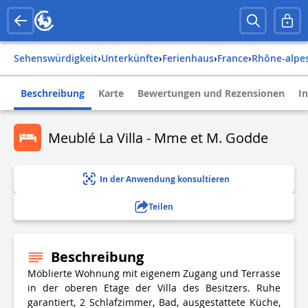
Sehenswürdigkeit
›
Unterkünfte
›
Ferienhaus
›
france
›
rhône-alpe
Beschreibung
Karte
Bewertungen und Rezensionen
I
Meublé La Villa - Mme et M. Godde
In der Anwendung konsultieren
Teilen
Beschreibung
Möblierte Wohnung mit eigenem Zugang und Terrasse
in der oberen Etage der Villa des Besitzers. Ruhe
garantiert, 2 Schlafzimmer, Bad, ausgestattete Küche,