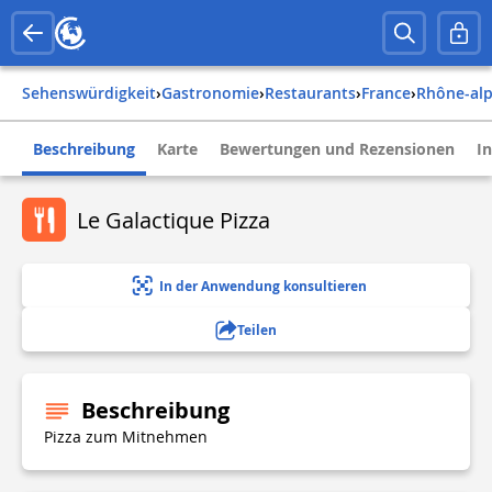
Sehenswürdigkeit
›
Gastronomie
›
Restaurants
›
france
›
rhône-al
Beschreibung
Karte
Bewertungen und Rezensionen
I
Le Galactique Pizza
In der Anwendung konsultieren
Teilen
Beschreibung
Pizza zum Mitnehmen