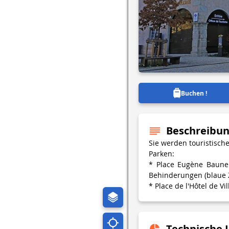
Buchen !
Beschreibu
Sie werden touristisch
Parken:
* Place Eugène Baune 
Behinderungen (blaue 
* Place de l'Hôtel de V
Technische 