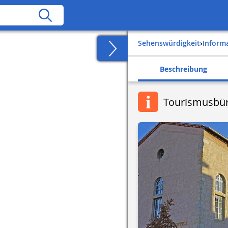
Sehenswürdigkeit
›
Inform
Beschreibung
Tourismusbür