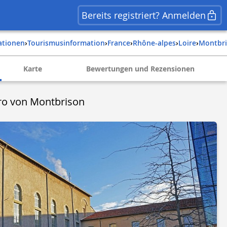
Bereits registriert? Anmelden
ationen
›
Tourismusinformation
›
france
›
rhône-alpes
›
loire
›
montbr
Karte
Bewertungen und Rezensionen
o von Montbrison