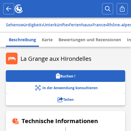
Sehenswürdigkeit
›
Unterkünfte
›
Ferienhaus
›
france
›
rhône-alpe
Beschreibung
Karte
Bewertungen und Rezensionen
I
La Grange aux Hirondelles
Buchen !
In der Anwendung konsultieren
Teilen
Technische Informationen