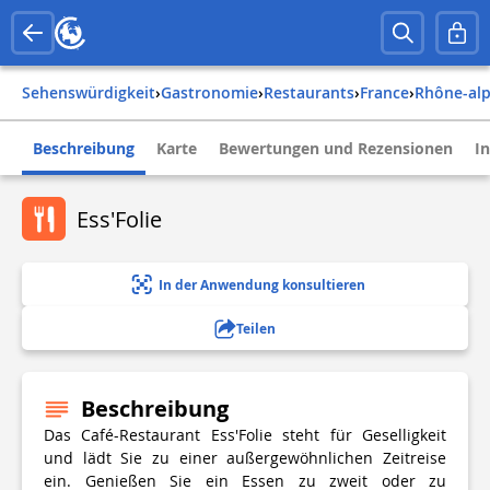
Sehenswürdigkeit
›
Gastronomie
›
Restaurants
›
france
›
rhône-al
Beschreibung
Karte
Bewertungen und Rezensionen
I
Ess'Folie
In der Anwendung konsultieren
Teilen
Beschreibung
Das Café-Restaurant Ess'Folie steht für Geselligkeit
und lädt Sie zu einer außergewöhnlichen Zeitreise
ein. Genießen Sie ein Essen zu zweit oder zu