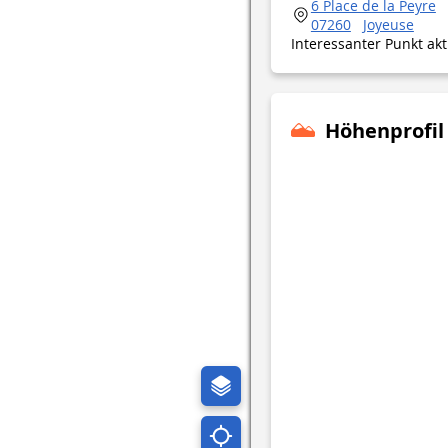
6 Place de la Peyre
07260
Joyeuse
Interessanter Punkt ak
Höhenprofil