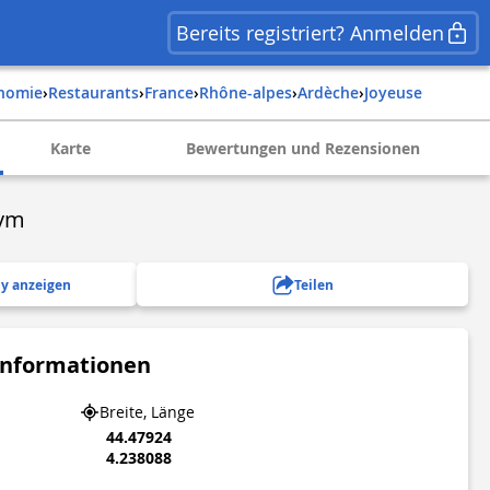
Bereits registriert? Anmelden
onomie
›
Restaurants
›
france
›
rhône-alpes
›
ardèche
›
joyeuse
Karte
Bewertungen und Rezensionen
hym
y anzeigen
Teilen
Informationen
Breite, Länge
44.47924
4.238088