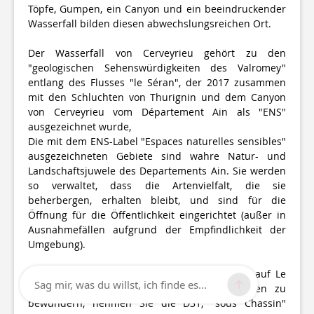
Töpfe, Gumpen, ein Canyon und ein beeindruckender
Wasserfall bilden diesen abwechslungsreichen Ort.
Der Wasserfall von Cerveyrieu gehört zu den
"geologischen Sehenswürdigkeiten des Valromey"
entlang des Flusses "le Séran", der 2017 zusammen
mit den Schluchten von Thurignin und dem Canyon
von Cerveyrieu vom Département Ain als "ENS"
ausgezeichnet wurde,
Die mit dem ENS-Label "Espaces naturelles sensibles"
ausgezeichneten Gebiete sind wahre Natur- und
Landschaftsjuwele des Departements Ain. Sie werden
so verwaltet, dass die Artenvielfalt, die sie
beherbergen, erhalten bleibt, und sind für die
Öffnung für die Öffentlichkeit eingerichtet (außer in
Ausnahmefällen aufgrund der Empfindlichkeit der
Umgebung).
Der Wasserfall bietet einen schönen Ausblick auf Le
Sag mir, was du willst, ich finde es...
Colombier und die Alpen. Um ihn von oben zu
bewundern, nehmen Sie die D31, "sous Chassin"