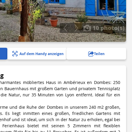
10 photo(s)
Auf dem Handy anzeigen
Teilen
ng
charmantes möbliertes Haus in Ambérieux en Dombes: 250
ten Bauernhaus mit großem Garten und privatem Tennisplatz
die Natur, nur 35 Minuten von Lyon entfernt. Ideal für ein
arme und die Ruhe der Dombes in unserem 240 m2 großen,
. Es liegt inmitten eines großen, friedlichen Gartens mit
nhof und ist ideal, um sich in der Natur zu erholen, egal bei
Ferienhaus bietet mit seinen 5 Zimmern mit flexiblen
equem Platz für bis zu 11 Besucher. Es ist außerdem mit 2