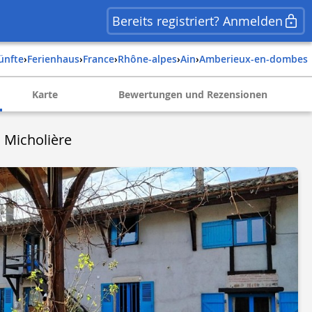
Bereits registriert? Anmelden
künfte
›
Ferienhaus
›
france
›
rhône-alpes
›
ain
›
amberieux-en-dombes
Karte
Bewertungen und Rezensionen
 Micholière