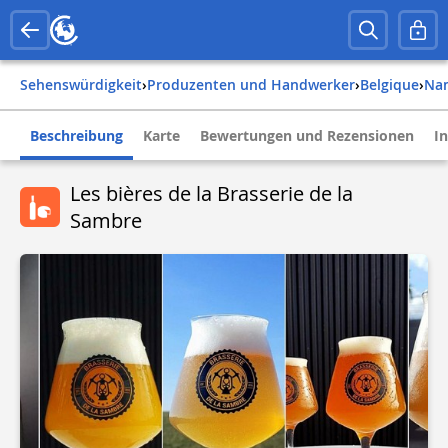
Sehenswürdigkeit
›
Produzenten und Handwerker
›
belgique
›
n
Beschreibung
Karte
Bewertungen und Rezensionen
I
Les bières de la Brasserie de la
Sambre