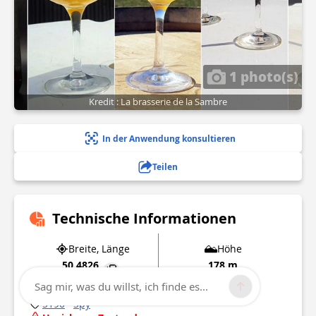
1 photo(s)
Kredit : La brasserie de la Sambre
In der Anwendung konsultieren
Teilen
Technische Informationen
Breite, Länge
Höhe
50.4826
178 m
4.70178
Sag mir, was du willst, ich finde es...
5190
Spy