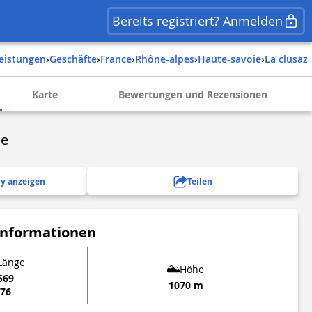
Bereits registriert? Anmelden
leistungen
›
Geschäfte
›
france
›
rhône-alpes
›
haute-savoie
›
la clusaz
Karte
Bewertungen und Rezensionen
ue
y anzeigen
Teilen
Informationen
 Länge
Höhe
569
1070 m
676