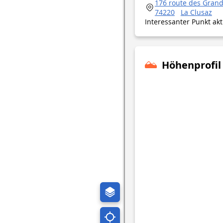
176 route des Grand
74220
La Clusaz
Interessanter Punkt ak
Höhenprofil