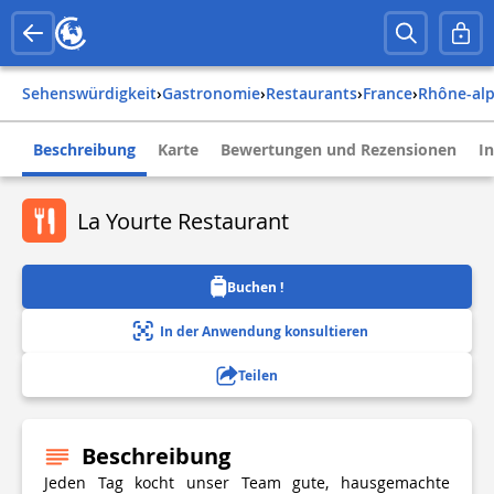
Sehenswürdigkeit
›
Gastronomie
›
Restaurants
›
france
›
rhône-al
Beschreibung
Karte
Bewertungen und Rezensionen
I
La Yourte Restaurant
Buchen !
In der Anwendung konsultieren
Teilen
Beschreibung
Jeden Tag kocht unser Team gute, hausgemachte