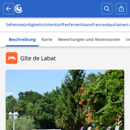
Sehenswürdigkeit
›
Unterkünfte
›
Ferienhaus
›
france
›
aquitaine
›
Beschreibung
Karte
Bewertungen und Rezensionen
I
Gîte de Labat