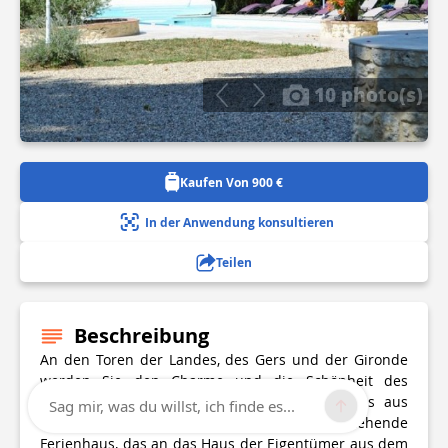
10 photo(s)
Kaufen Von 900 €
In der Anwendung konsultieren
Teilen
Beschreibung
An den Toren der Landes, des Gers und der Gironde
werden Sie den Charme und die Schönheit des
Anwesens von Labat zu schätzen wissen. Das aus
Sag mir, was du willst, ich finde es...
einem Erdgeschoss und einem Stockwerk bestehende
Ferienhaus, das an das Haus der Eigentümer aus dem