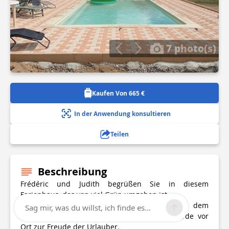
7 photo(s)
Kaufen Von 665 €
In der Anwendung konsultieren
Teilen
Beschreibung
Frédéric und Judith begrüßen Sie in diesem
Ferienhaus, das von viel Grün umgeben ist.
Angeln vor Ort möglich (no kill), 20 m vor dem
Sag mir, was du willst, ich finde es...
Ferienhaus, kleiner privater Teich. Katze, Pferde vor
Ort zur Freude der Urlauber.