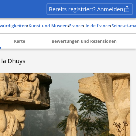
Bereits registriert? Anmelden
swürdigkeiten
›
Kunst und Museen
›
france
›
ile de france
›
seine-et-m
Karte
Bewertungen und Rezensionen
 la Dhuys