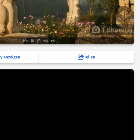
1 photo(s)
Kredit : JServieres
y anzeigen
Teilen