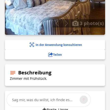
3 photo(s)
In der Anwendung konsultieren
Teilen
Beschreibung
Zimmer mit Frühstück.
Technische Informationen
Sag mir, was du willst, ich finde es...
Breite, Länge