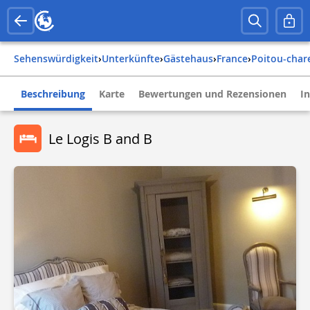
Sehenswürdigkeit
›
Unterkünfte
›
Gästehaus
›
france
›
poitou-char
Beschreibung
Karte
Bewertungen und Rezensionen
I
Le Logis B and B