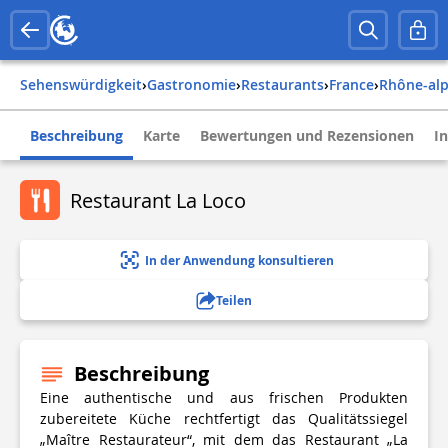
Sehenswürdigkeit
›
Gastronomie
›
Restaurants
›
france
›
rhône-al
Beschreibung
Karte
Bewertungen und Rezensionen
I
Restaurant La Loco
In der Anwendung konsultieren
Teilen
Beschreibung
Eine authentische und aus frischen Produkten
zubereitete Küche rechtfertigt das Qualitätssiegel
„Maître Restaurateur“, mit dem das Restaurant „La