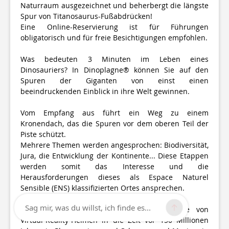
Naturraum ausgezeichnet und beherbergt die längste
Spur von Titanosaurus-Fußabdrücken!
Eine Online-Reservierung ist für Führungen
obligatorisch und für freie Besichtigungen empfohlen.
Was bedeuten 3 Minuten im Leben eines
Dinosauriers? In Dinoplagne® können Sie auf den
Spuren der Giganten von einst einen
beeindruckenden Einblick in ihre Welt gewinnen.
Vom Empfang aus führt ein Weg zu einem
Kronendach, das die Spuren vor dem oberen Teil der
Piste schützt.
Mehrere Themen werden angesprochen: Biodiversität,
Jura, die Entwicklung der Kontinente... Diese Etappen
werden somit das Interesse und die
Herausforderungen dieses als Espace Naturel
Sensible (ENS) klassifizierten Ortes ansprechen.
Sag mir, was du willst, ich finde es...
Unter dem Blätterdach können Sie mithilfe von
Virtual-Reality-Helmen in die Zeit vor 150 Millionen