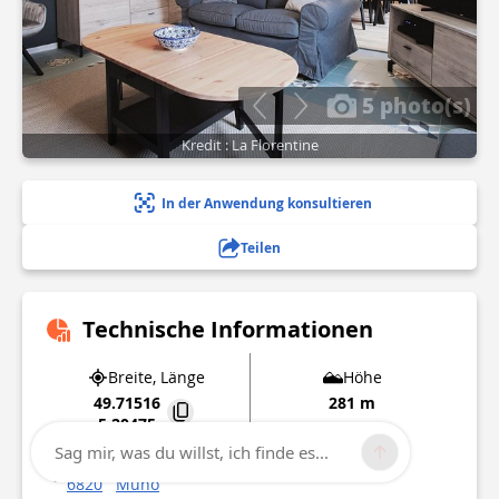
5 photo(s)
Kredit : La Florentine
In der Anwendung konsultieren
Teilen
Technische Informationen
Breite, Länge
Höhe
49.71516
281 m
5.20475
Sag mir, was du willst, ich finde es...
12 Rue Watrinsart
6820
Muno