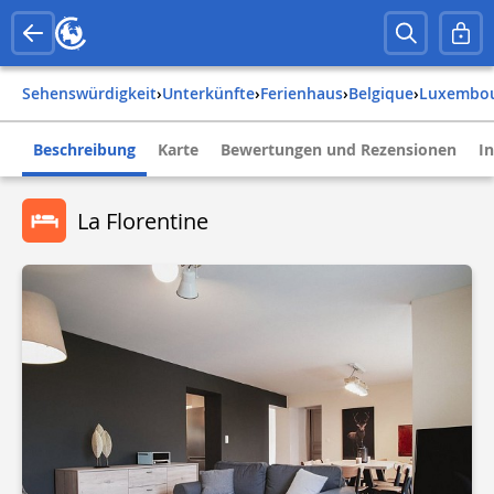
Sehenswürdigkeit
›
Unterkünfte
›
Ferienhaus
›
belgique
›
luxembo
Beschreibung
Karte
Bewertungen und Rezensionen
I
La Florentine