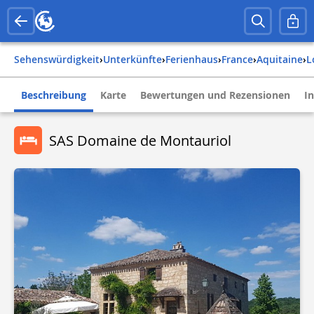
Sehenswürdigkeit
›
Unterkünfte
›
Ferienhaus
›
france
›
aquitaine
›
Beschreibung
Karte
Bewertungen und Rezensionen
I
SAS Domaine de Montauriol