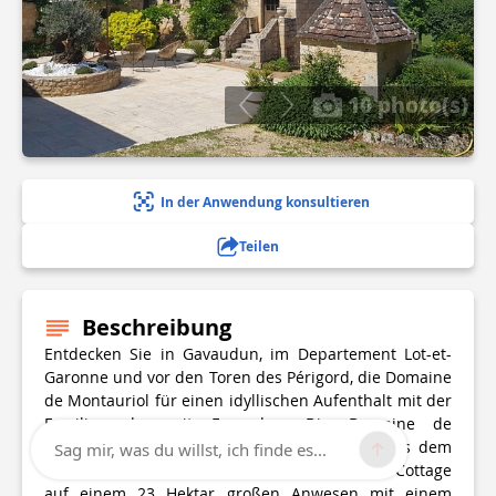
10 photo(s)
In der Anwendung konsultieren
Teilen
Beschreibung
Entdecken Sie in Gavaudun, im Departement Lot-et-
Garonne und vor den Toren des Périgord, die Domaine
de Montauriol für einen idyllischen Aufenthalt mit der
Familie oder mit Freunden. Die Domaine de
Montauriol besteht aus einem Herrenhaus aus dem
Sag mir, was du willst, ich finde es...
17. Jahrhundert, einem Bauernhof und einem Cottage
auf einem 23 Hektar großen Anwesen mit einem