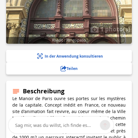
1 photo(s)
Kredit : Tangopaso
In der Anwendung konsultieren
Teilen
Beschreibung
Le Manoir de Paris ouvre ses portes sur les mystères
de la capitale. Concept inédit en France, ce nouveau
site d'animation fait revivre, au coeur même de la Ville
Lumière, dix-sept légendes parisiennes. A mi-chemin
entre un musée et un parc d'attractions, cette
Sag mir, was du willst, ich finde es...
demeure hantée développe sur deux niveaux et près
de 1000 m2 un parcours interactif invitant le public à