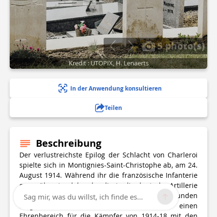
5 photo(s)
Kredit : UTOPIX, H. Lenaerts
In der Anwendung konsultieren
Teilen
Beschreibung
Der verlustreichste Epilog der Schlacht von Charleroi
spielte sich in Montignies-Saint-Christophe ab, am 24.
August 1914. Während ihr die französische Infanterie
gegenüberstand, bombardierte die deutsche Artillerie
das Dorf und seine Umgebung mehr als 10 Stunden
Sag mir, was du willst, ich finde es...
lang. Der Friedhof umfasst deshalb einen
Ehrenbereich für die Kämpfer von 1914-18 mit den