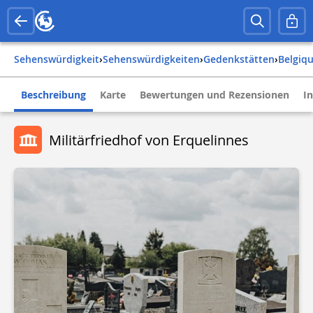
Sehenswürdigkeit
›
Sehenswürdigkeiten
›
Gedenkstätten
›
belgiq
Beschreibung
Karte
Bewertungen und Rezensionen
I
Militärfriedhof von Erquelinnes