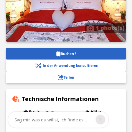
1 photo(s)
Buchen !
In der Anwendung konsultieren
Teilen
Technische Informationen
Breite, Länge
Höhe
50.16935
266 m
Sag mir, was du willst, ich finde es...
4.23491