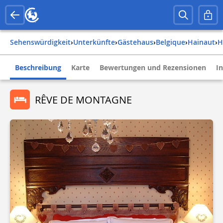
Sehenswürdigkeit
›
Unterkünfte
›
Gästehaus
›
belgique
›
hainaut
›
Beschreibung
Karte
Bewertungen und Rezensionen
I
RÊVE DE MONTAGNE