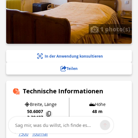
1 photo(s)
In der Anwendung konsultieren
Teilen
Technische Informationen
Breite, Länge
Höhe
50.6007
48 m
3.39427
Sag mir, was du willst, ich finde es...
40 Boulevard du Roi Albert
7500
Tournai